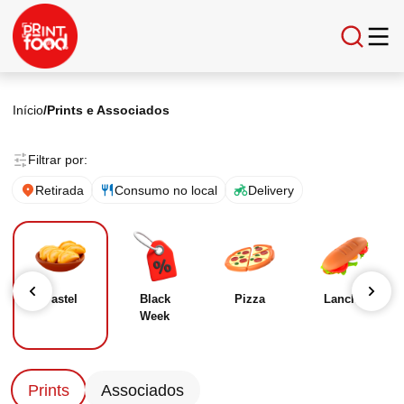
Início
/
Prints e Associados
Filtrar por:
Retirada
Consumo no local
Delivery
Pastel
Black
Pizza
Lanche
Week
Prints
Associados