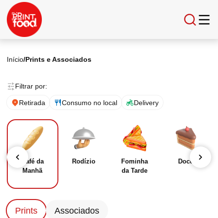
Início
/
Prints e Associados
Filtrar por:
Retirada
Consumo no local
Delivery
Café da
Rodízio
Fominha
Doce
Manhã
da Tarde
Prints
Associados