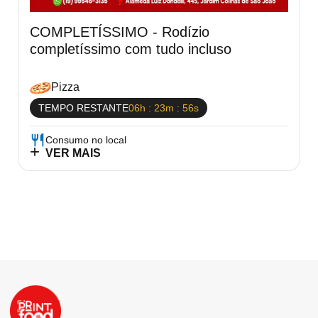
18:00 às 23:30
Sexta-feira
COMPLETÍSSIMO - Rodízio
completíssimo com tudo incluso
18:00 às 23:30
Sábado
Pizza
TEMPO RESTANTE
06h : 23m : 56s
Consumo no local
VER MAIS