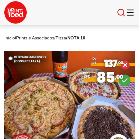
Início
/
Prints e Associados
/
Pizza
/
NOTA 10