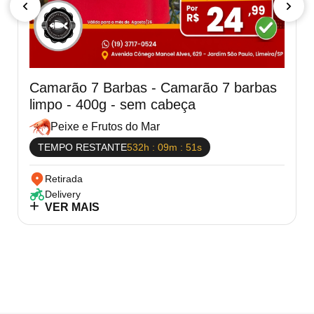
08:00 às 18:00
Sexta-feira
08:00 às 18:00
Sábado
Camarão 7 Barbas - Camarão 7 barbas
limpo - 400g - sem cabeça
Peixe e Frutos do Mar
TEMPO RESTANTE
532h : 09m : 51s
Retirada
Delivery
VER MAIS