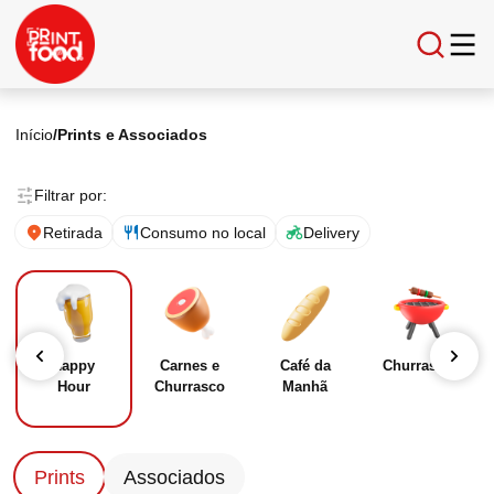
Início
/
Prints e Associados
Filtrar por:
Retirada
Consumo no local
Delivery
Happy
Carnes e
Café da
Churrascaria
Hour
Churrasco
Manhã
Prints
Associados