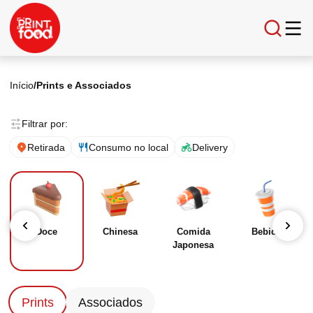
Início
/
Prints e Associados
Filtrar por:
Retirada
Consumo no local
Delivery
Doce
Chinesa
Comida
Bebida
Japonesa
Prints
Associados